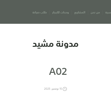
يسية
من نحن
المشاريع
وحدات للايجار
طلب صيانة
مدونة مشيد
A02
15 نوفمبر، 2025