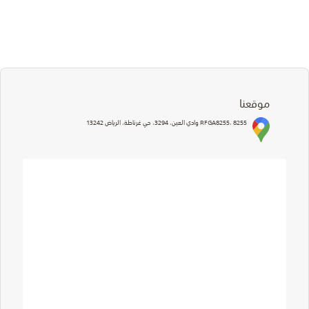
موقعنا
RFGA8255، 8255 وادي العين، 3294، حي غرناطة، الرياض 13242