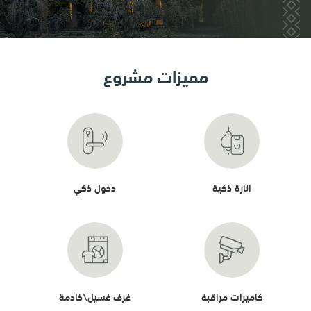
مميزات مشروع
انارة ذكية
دخول ذكي
كاميرات مراقبة
غرف غسيل\خادمة