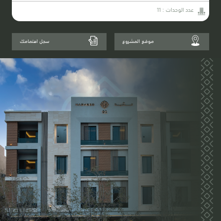
عدد الوحدات : 11
مـوقـع المـشـروع
سجل اهتمامك